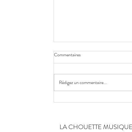
Commentaires
Rédigez un commentaire...
Nouveau ! atelier de
musicothérapie en cancérologie
LA CHOUETTE MUSIQU