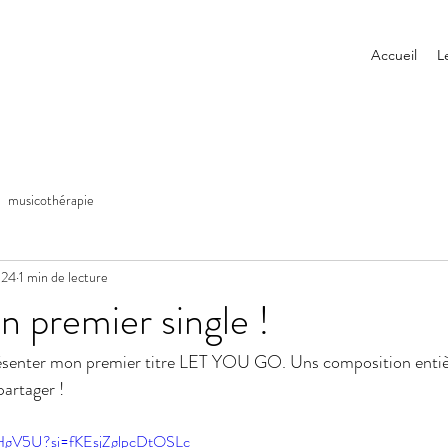
Accueil
L
musicothérapie
2024
1 min de lecture
n premier single !
s présenter mon premier titre LET YOU GO. Uns composition enti
 partager !
VHgV5U?si=fKEsjZglpcDtOSLc