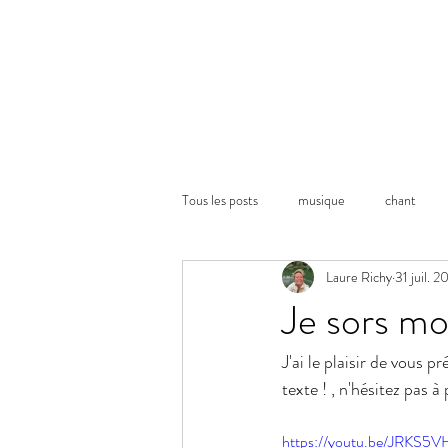
Tous les posts
musique
chant
Laure Richy
31 juil. 
Je sors mo
J'ai le plaisir de vou
texte ! , n'hésitez pas à
https://youtu.be/JRKS5