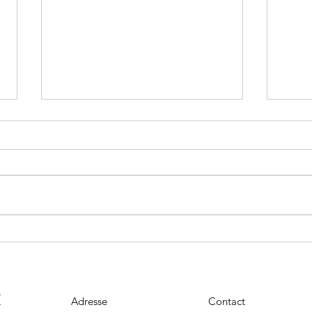
les a
c'est bientôt Noël ! Les bons
cadeau sont dans le sapin !
E
Adresse
Contact